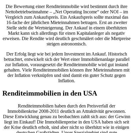
Die Bewertung einer Renditeimmobilie wird bestimmt durch ihre
Nettobetriebseinnahme – „Net Operating Income“ oder NOI – im
Vergleich zum Ankaufspreis. Ein Ankaufspreis sollte maximal das
16-fache der jährlichen Mieteinnahmen betragen. Erst an zweiter
Stelle steht die Wertsteigerung. Der Ankauf in einem überhitzten
Markt kann sich allerdings für einen Kapitalanleger als negativ
erweisen. Die Rendite wird deutlich geschmälert oder die Mietpreise
steigen astronomisch.
Der Erfolg liegt wie bei jedem Investment im Ankauf. Historisch
betrachtet, entwickelt sich der Wert einer Immobilienanlage parallel
zur Inflation, vorausgesetzt die Renditeimmobilie wird gut instand
gehalten. Viele Renditeimmobilien können ihre Mieteinnahmen mit
der Inflation verknüpfen und sind damit ein guter Schutz gegen
Inflation.
Renditeimmobilien in den USA
Renditeimmobilien haben durch den Preisverfall der
Immobilienkrise 2008-2011 deutlich an Attraktivität gewonnen.
Diese Entwicklung genau zu beobachten zahlt sich aus: der Gewinn
liegt im Einkauf! Die Immobilienpreise in den USA haben sich seit
der Krise deutlich erholt, sind aber nicht so überhitzt wie in einigen
deutschen Großstädten. Unser Spezialgebiet sind gute