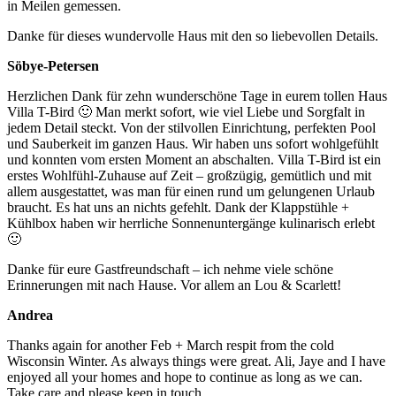
in Meilen gemessen.
Danke für dieses wundervolle Haus mit den so liebevollen Details.
Söbye-Petersen
Herzlichen Dank für zehn wunderschöne Tage in eurem tollen Haus
Villa T-Bird 🙂 Man merkt sofort, wie viel Liebe und Sorgfalt in
jedem Detail steckt. Von der stilvollen Einrichtung, perfekten Pool
und Sauberkeit im ganzen Haus. Wir haben uns sofort wohlgefühlt
und konnten vom ersten Moment an abschalten. Villa T-Bird ist ein
erstes Wohlfühl-Zuhause auf Zeit – großzügig, gemütlich und mit
allem ausgestattet, was man für einen rund um gelungenen Urlaub
braucht. Es hat uns an nichts gefehlt. Dank der Klappstühle +
Kühlbox haben wir herrliche Sonnenuntergänge kulinarisch erlebt
🙂
Danke für eure Gastfreundschaft – ich nehme viele schöne
Erinnerungen mit nach Hause. Vor allem an Lou & Scarlett!
Andrea
Thanks again for another Feb + March respit from the cold
Wisconsin Winter. As always things were great. Ali, Jaye and I have
enjoyed all your homes and hope to continue as long as we can.
Take care and please keep in touch.