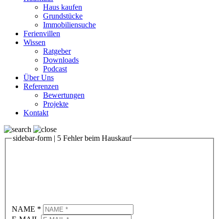
Haus kaufen
Grundstücke
Immobiliensuche
Ferienvillen
Wissen
Ratgeber
Downloads
Podcast
Über Uns
Referenzen
Bewertungen
Projekte
Kontakt
sidebar-form | 5 Fehler beim Hauskauf
5 Fehler, die Sie beim Hauskauf in Florida
vermeiden sollten
Kostenfreier Download [PDF]!
NAME
*